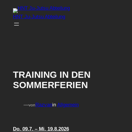
Zum
Inhalt
HNT Ju-Jutsu Abteilung
springen
TRAINING IN DEN
SOMMERFERIEN
—
Razvan
in
Allgemein
von
Do. 09.7. – Mi. 19.8.2026