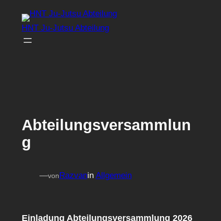
Zum
Inhalt
HNT Ju-Jutsu Abteilung
springen
Abteilungsversammlun
g
—
Razvan
in
Allgemein
von
Einladung Abteilungsversammlung 2026