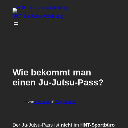
Zum
Inhalt
HNT Ju-Jutsu Abteilung
springen
Wie bekommt man
einen Ju-Jutsu-Pass?
—
Razvan
in
Allgemein
von
Der Ju-Jutsu-Pass ist
nicht
im
HNT-Sportbüro